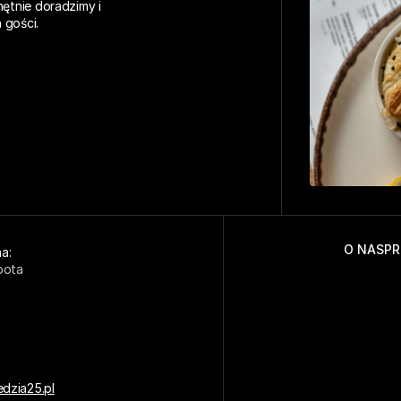
ętnie doradzimy i 
 gości.
O NAS
PR
a: 
bota
dzia25.pl