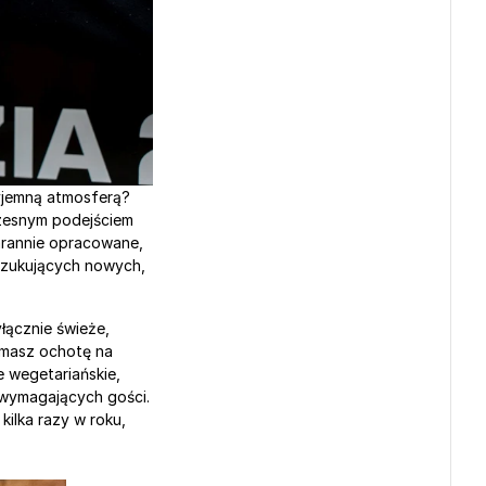
, by cieszyć się wyjątkowym smakiem i przyjemną atmosferą? 
czesnym podejściem 
arannie opracowane, 
szukujących nowych, 
ącznie świeże, 
 masz ochotę na 
 wegetariańskie, 
wymagających gości. 
lka razy w roku, 