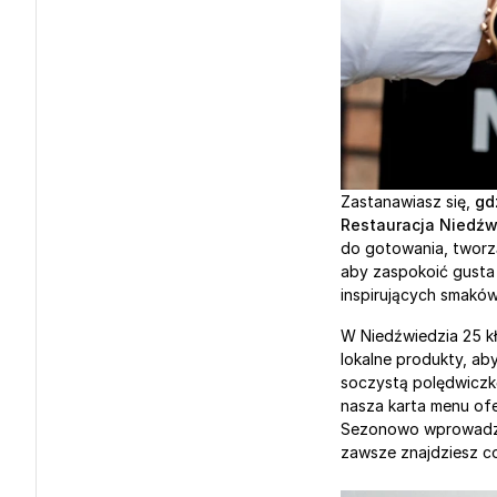
Zastanawiasz się, 
gd
Restauracja Niedźw
do gotowania, tworz
aby zaspokoić gusta 
inspirujących smaków
W Niedźwiedzia 25 kł
lokalne produkty, ab
soczystą polędwiczkę
nasza karta menu ofe
Sezonowo wprowadzam
zawsze znajdziesz c