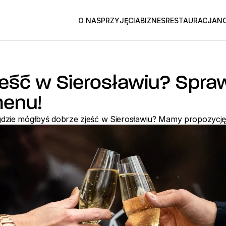
O NAS
PRZYJĘCIA
BIZNES
RESTAURACJA
NO
jeść w Sierosławiu? Spra
menu!
gdzie mógłbyś dobrze zjeść w Sierosławiu? Mamy propozycję