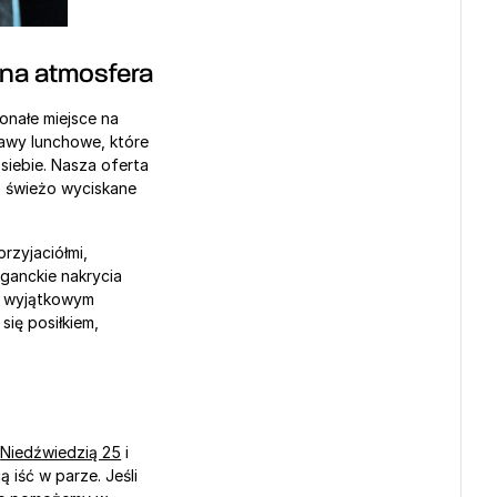
mna atmosfera
nałe miejsce na 
wy lunchowe, które 
siebie. Nasza oferta 
 świeżo wyciskane 
Jeśli szukasz miejsca na rodzinny obiad, romantyczną kolację lub kameralne spotkanie z przyjaciółmi, 
ganckie nakrycia 
ę wyjątkowym 
ię posiłkiem, 
 
Niedźwiedzią 25
 i 
iść w parze. Jeśli 