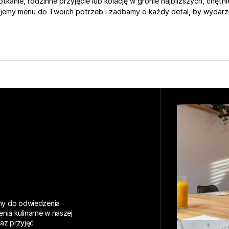
otkanie, rodzinne przyjęcie lub kolację w gronie najbliższych, chęt
ujemy menu do Twoich potrzeb i zadbamy o każdy detal, by wydarze
my do odwiedzenia 
ia kulinarne w naszej 
az przyjęć 