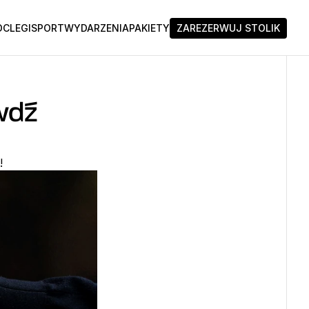
CLEGI
SPORT
WYDARZENIA
PAKIETY
ZAREZERWUJ STOLIK
wdź 
!