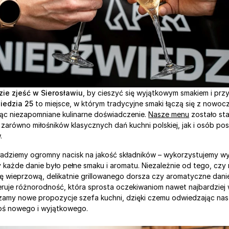
zie zjeść w Sierosławiu
iedzia 25
 to miejsce, w którym tradycyjne smaki łączą się z nowo
ąc niezapomniane kulinarne doświadczenie. 
Nasze menu
 zostało st
zarówno miłośników klasycznych dań kuchni polskiej, jak i osób po
.
adziemy ogromny nacisk na jakość składników – wykorzystujemy wył
y każde danie było pełne smaku i aromatu. Niezależnie od tego, czy
 wieprzową, delikatnie grillowanego dorsza czy aromatyczne danie
ruje różnorodność, która sprosta oczekiwaniom nawet najbardziej 
y nowe propozycje szefa kuchni, dzięki czemu odwiedzając nas ki
oś nowego i wyjątkowego.