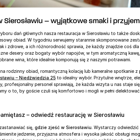
w Sierosławiu – wyjątkowe smaki i przyje
boru dań głównych nasza restauracja w Sierosławiu to także dosko
znesowy obiad. W tygodniu serwujemy starannie skomponowane zesta
k i zdrowe, a ich różnorodność sprawia, że każdy znajdzie coś dla 
szne desery oraz bogaty wybór napojów, w tym aromatyczną kawę,
dobrane wina, które idealnie komponują się z naszymi potrawami.
osławiu – Niedźwiedzia 25
 to idealny wybór. Przytulne wnętrze, ele
y, profesjonalny personel sprawiają, że każda wizyta u nas staje si
y o to, by goście czuli się komfortowo i mogli w pełni delektować s
pamiętasz – odwiedź restaurację w Sierosławiu
 zastanawiać się, 
gdzie zjeść w Sierosławiu
. Wystarczy odwiedzić
mienite jedzenie, przyjazna atmosfera i wysoka jakość obsługi mogą 