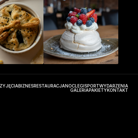
ZYJĘCIA
BIZNES
RESTAURACJA
NOCLEGI
SPORT
WYDARZENIA
GALERIA
PAKIETY
KONTAKT