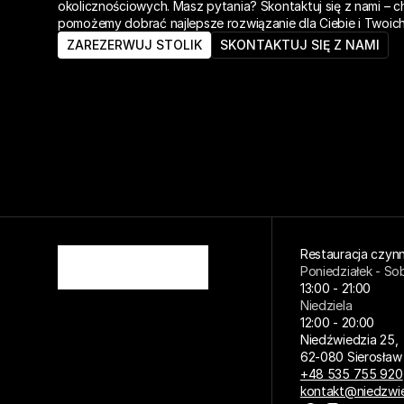
okolicznościowych. Masz pytania? Skontaktuj się z nami – ch
pomożemy dobrać najlepsze rozwiązanie dla Ciebie i Twoich
ZAREZERWUJ STOLIK
SKONTAKTUJ SIĘ Z NAMI
Restauracja czynn
Poniedziałek - So
13:00 - 21:00
Niedziela
12:00 - 20:00
Niedźwiedzia 25,
62-080 Sierosław
+48 535 755 920
kontakt@niedzwie