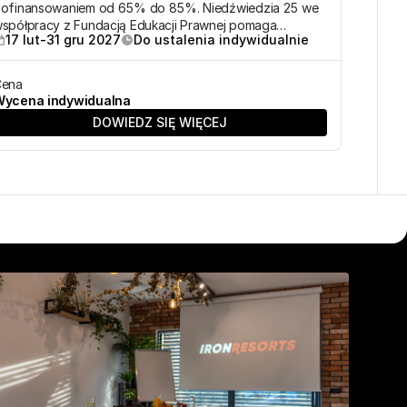
ofinansowaniem od 65% do 85%. Niedźwiedzia 25 we
spółpracy z Fundacją Edukacji Prawnej pomaga
17 lut
-
31 gru 2027
Do ustalenia indywidualnie
ozyskać środki na szkolenia "szyte na miarę".
Cena
ycena indywidualna
DOWIEDZ SIĘ WIĘCEJ