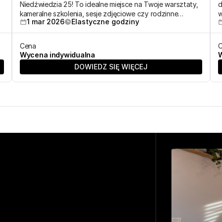
Niedźwiedzia 25! To idealne miejsce na Twoje warsztaty,
d
kameralne szkolenia, sesje zdjęciowe czy rodzinne
w
1 mar 2026
Elastyczne godziny
przyjęcia. Rezerwuj terminy na wiosnę!
p
Cena
Wycena indywidualna
W
DOWIEDZ SIĘ WIĘCEJ