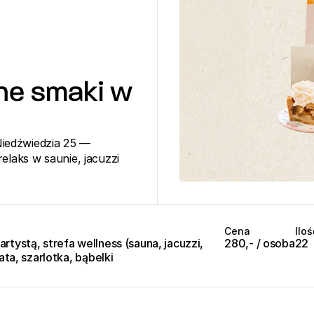
nne smaki w 
iedźwiedzia 25 — 
elaks w saunie, jacuzzi 
Cena
Ilo
tystą, strefa wellness (sauna, jacuzzi, 
280,- / osoba
22
ata, szarlotka, bąbelki