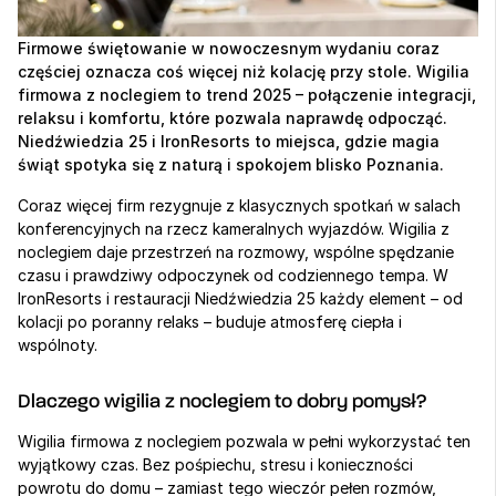
Firmowe świętowanie w nowoczesnym wydaniu coraz 
częściej oznacza coś więcej niż kolację przy stole. Wigilia 
firmowa z noclegiem to trend 2025 – połączenie integracji, 
relaksu i komfortu, które pozwala naprawdę odpocząć. 
Niedźwiedzia 25 i IronResorts to miejsca, gdzie magia 
świąt spotyka się z naturą i spokojem blisko Poznania.
Coraz więcej firm rezygnuje z klasycznych spotkań w salach 
konferencyjnych na rzecz kameralnych wyjazdów. Wigilia z 
noclegiem daje przestrzeń na rozmowy, wspólne spędzanie 
czasu i prawdziwy odpoczynek od codziennego tempa. W 
IronResorts i restauracji Niedźwiedzia 25 każdy element – od 
kolacji po poranny relaks – buduje atmosferę ciepła i 
wspólnoty.
Dlaczego wigilia z noclegiem to dobry pomysł?
Wigilia firmowa z noclegiem pozwala w pełni wykorzystać ten 
wyjątkowy czas. Bez pośpiechu, stresu i konieczności 
powrotu do domu – zamiast tego wieczór pełen rozmów, 