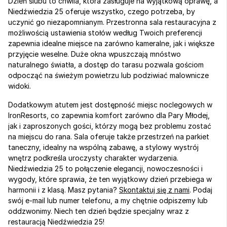
Dzień ślubu to chwila, która zasługuje na wyjątkową oprawę, a 
Niedźwiedzia 25 oferuje wszystko, czego potrzeba, by 
uczynić go niezapomnianym. Przestronna sala restauracyjna z 
możliwością ustawienia stołów według Twoich preferencji 
zapewnia idealne miejsce na zarówno kameralne, jak i większe 
przyjęcie weselne. Duże okna wpuszczają mnóstwo 
naturalnego światła, a dostęp do tarasu pozwala gościom 
odpocząć na świeżym powietrzu lub podziwiać malownicze 
widoki.
Dodatkowym atutem jest dostępność miejsc noclegowych w 
IronResorts, co zapewnia komfort zarówno dla Pary Młodej, 
jak i zaproszonych gości, którzy mogą bez problemu zostać 
na miejscu do rana. Sala oferuje także przestrzeń na parkiet 
taneczny, idealny na wspólną zabawę, a stylowy wystrój 
wnętrz podkreśla uroczysty charakter wydarzenia. 
Niedźwiedzia 25 to połączenie elegancji, nowoczesności i 
wygody, które sprawia, że ten wyjątkowy dzień przebiega w 
harmonii i z klasą. Masz pytania? 
Skontaktuj się z nami
. Podaj 
swój e-mail lub numer telefonu, a my chętnie odpiszemy lub 
oddzwonimy. Niech ten dzień będzie specjalny wraz z 
restauracją Niedźwiedzia 25!