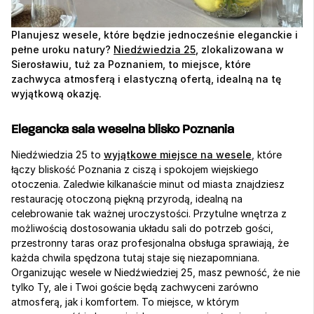
Planujesz wesele, które będzie jednocześnie eleganckie i 
pełne uroku natury? 
Niedźwiedzia 25
, zlokalizowana w 
Sierosławiu, tuż za Poznaniem, to miejsce, które 
zachwyca atmosferą i elastyczną ofertą, idealną na tę 
wyjątkową okazję.
Elegancka sala weselna blisko Poznania
Niedźwiedzia 25 to 
wyjątkowe miejsce na wesele
, które 
łączy bliskość Poznania z ciszą i spokojem wiejskiego 
otoczenia. Zaledwie kilkanaście minut od miasta znajdziesz 
restaurację otoczoną piękną przyrodą, idealną na 
celebrowanie tak ważnej uroczystości. Przytulne wnętrza z 
możliwością dostosowania układu sali do potrzeb gości, 
przestronny taras oraz profesjonalna obsługa sprawiają, że 
każda chwila spędzona tutaj staje się niezapomniana. 
Organizując wesele w Niedźwiedziej 25, masz pewność, że nie 
tylko Ty, ale i Twoi goście będą zachwyceni zarówno 
atmosferą, jak i komfortem. To miejsce, w którym 