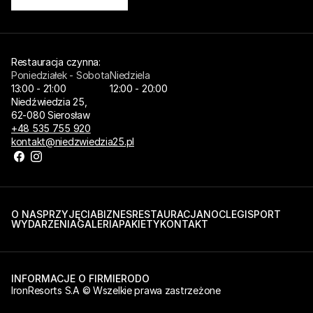
Restauracja czynna: 
Poniedziałek - Sobota
Niedziela
13:00 - 21:00
12:00 - 20:00
Niedźwiedzia 25,
62-080 Sierosław
+48 535 755 920
kontakt@niedzwiedzia25.pl
O NAS
PRZYJĘCIA
BIZNES
RESTAURACJA
NOCLEGI
SPORT
WYDARZENIA
GALERIA
PAKIETY
KONTAKT
INFORMACJE O FIRMIE
RODO
IronResorts S.A © Wszelkie prawa zastrzeżone 