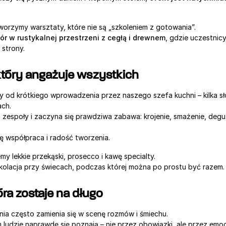
orzymy warsztaty, które nie są „szkoleniem z gotowania”.
r w rustykalnej przestrzeni z cegłą i drewnem
, gdzie uczestnicy 
 strony.
który angażuje wszystkich
 od krótkiego wprowadzenia przez naszego szefa kuchni – kilka sł
ach.
a zespoły i zaczyna się prawdziwa zabawa: krojenie, smażenie, degus
ię współpraca i radość tworzenia.
y lekkie przekąski, prosecco i kawę specialty.
kolacja przy świecach, podczas której można po prostu być razem.
tóra zostaje na długo
ia często zamienia się w scenę rozmów i śmiechu.
ludzie naprawdę się poznają – nie przez obowiązki, ale przez emoc