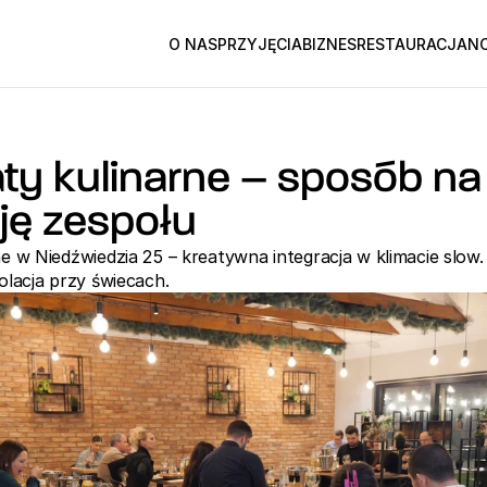
O NAS
PRZYJĘCIA
BIZNES
RESTAURACJA
NO
ty kulinarne – sposób na 
cję zespołu
e w Niedźwiedzia 25 – kreatywna integracja w klimacie slow.
olacja przy świecach.