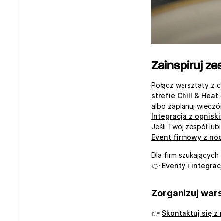
Zainspiruj z
Połącz warsztaty z c
strefie Chill & Heat
albo zaplanuj wieczó
Integracja z ognisk
Jeśli Twój zespół lubi
Event firmowy z no
Dla firm szukającyc
👉 
Eventy i integra
Zorganizuj wars
👉 
Skontaktuj się z