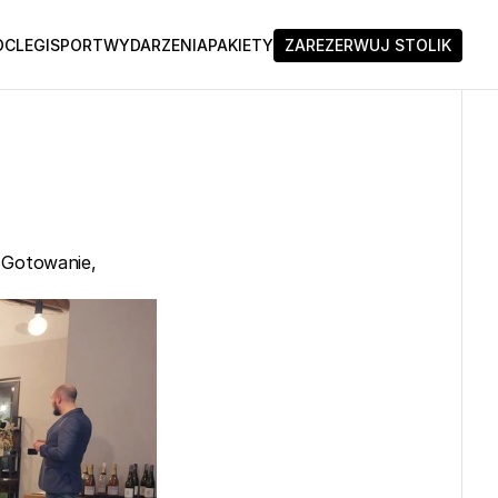
CLEGI
SPORT
WYDARZENIA
PAKIETY
ZAREZERWUJ STOLIK
 Gotowanie, 