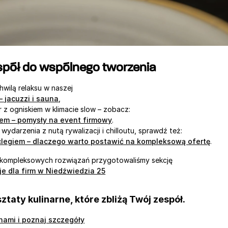
espół do wspólnego tworzenia
hwilą relaksu w naszej
 – jacuzzi i sauna
,
r z ogniskiem w klimacie slow – zobacz:
iem – pomysły na event firmowy
.
 wydarzenia z nutą rywalizacji i chilloutu, sprawdź też:
clegiem – dlaczego warto postawić na kompleksową ofertę
.
h kompleksowych rozwiązań przygotowaliśmy sekcję
cje dla firm w Niedźwiedzia 25
ztaty kulinarne, które zbliżą Twój zespół.
 nami i poznaj szczegóły