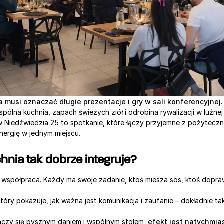
a musi oznaczać długie prezentacje i gry w sali konferencyjnej.
ólna kuchnia, zapach świeżych ziół i odrobina rywalizacji w luźne
w Niedźwiedzia 25 to spotkanie, które łączy przyjemne z pożyteczn
nergię w jednym miejscu.
hnia tak dobrze integruje?
współpraca. Każdy ma swoje zadanie, ktoś miesza sos, ktoś doprawi
óry pokazuje, jak ważna jest komunikacja i zaufanie – dokładnie tak
ńczy się pysznym daniem i wspólnym stołem, 
efekt jest natychmias