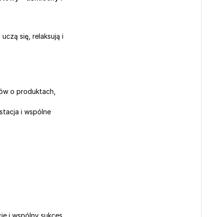
uczą się, relaksują i 
ów o produktach, 
tacja i wspólne 
je i wspólny sukces.