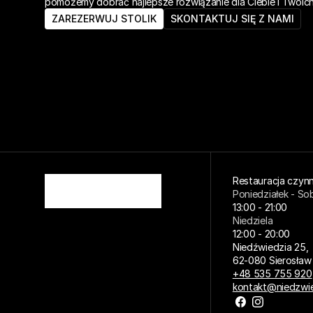
pomożemy dobrać najlepsze rozwiązanie dla Ciebie i Twoich
ZAREZERWUJ STOLIK
SKONTAKTUJ SIĘ Z NAMI
Restauracja czynn
Poniedziałek - So
13:00 - 21:00
Niedziela
12:00 - 20:00
Niedźwiedzia 25,
62-080 Sierosław
+48 535 755 920
kontakt@niedzwie