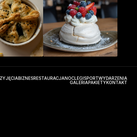
ZYJĘCIA
BIZNES
RESTAURACJA
NOCLEGI
SPORT
WYDARZENIA
GALERIA
PAKIETY
KONTAKT