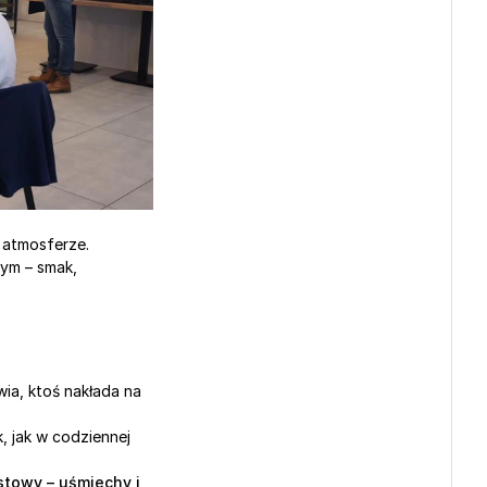
j atmosferze.
ym – smak, 
a, ktoś nakłada na 
, jak w codziennej 
towy – uśmiechy i 