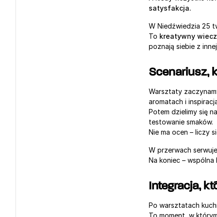
satysfakcja.
W Niedźwiedzia 25 tw
To 
kreatywny wieczó
poznają siebie z innej
Scenariusz, 
Warsztaty zaczynamy
aromatach i inspiracj
Potem dzielimy się n
testowanie smaków.
Nie ma ocen – liczy s
W przerwach serwujem
Na koniec – wspólna 
Integracja, k
Po warsztatach kuchn
To moment, w którym 