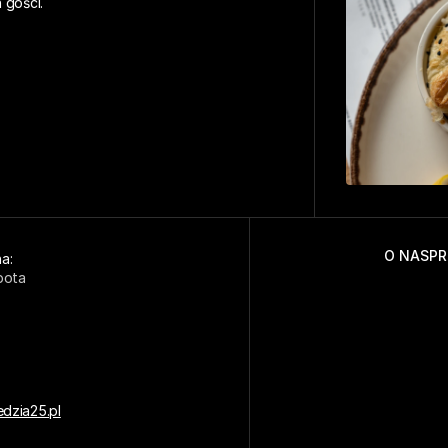
 gości.
O NAS
PR
a: 
bota
dzia25.pl