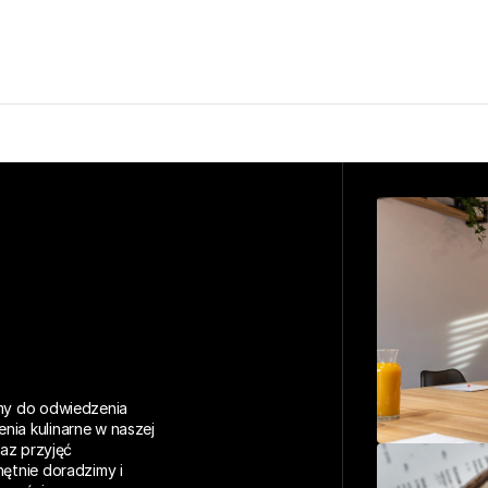
my do odwiedzenia 
ia kulinarne w naszej 
az przyjęć 
ętnie doradzimy i 