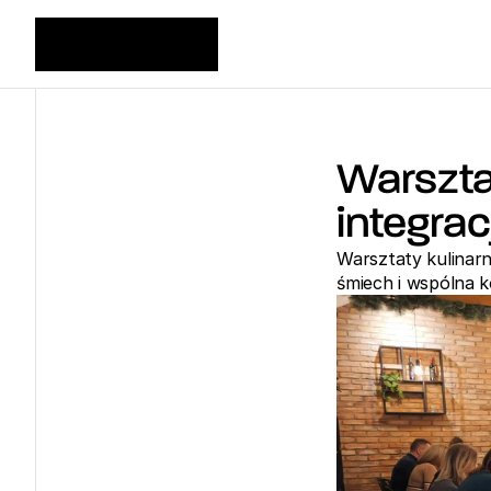
Warszta
integra
Warsztaty kulinarn
śmiech i wspólna k