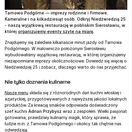
Tarnowo Podgórne — imprezy rodzinne i firmowe. 
Kameralne i na kilkadziesiąt osób. Odkryj Niedźwiedzią 25 
- naszą wyjątkową restaurację w pobliskim Sierosławiu, w 
której 
organizujemy eventy szyte na miarę
.
Znajdujemy się zaledwie kilkanaście minut jazdy od Tarnowa 
Podgórnego. W malowniczo położonym Sierosławiu 
wybudowaliśmy wyjątkową restaurację, w której organizujemy 
niezapomniane imprezy okolicznościowe. Dowiedz się więcej o 
Niedźwiedziej 25 i zobacz, dlaczego warto do nas przyjechać. 
Nie tylko doznania kulinarne
Nasze menu
 składa się z różnorodnych dań kuchni włoskiej i 
azjatyckiej, przygotowywanych z najwyższej jakości lokalnych 
produktów. Za kreację smaków odpowiada doświadczony 
szef kuchni 
Adrian Przybysz
 wraz z zespołem. Wielki pasjonat 
gotowania, prawdziwy kulinarny magik, który sprawia, że 
ludzie m.in. z Tarnowa Podgórnego i okolicy tak chętnie nas 
odwiedzają.