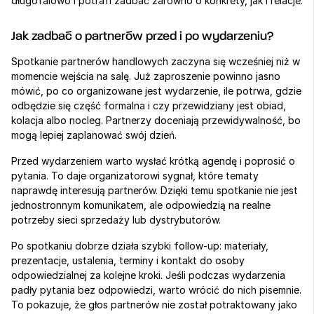
długofalowo i potrafi zadbać zarówno o konkrety, jak i relacje.
Jak zadbać o partnerów przed i po wydarzeniu?
Spotkanie partnerów handlowych zaczyna się wcześniej niż w 
momencie wejścia na salę. Już zaproszenie powinno jasno 
mówić, po co organizowane jest wydarzenie, ile potrwa, gdzie 
odbędzie się część formalna i czy przewidziany jest obiad, 
kolacja albo nocleg. Partnerzy doceniają przewidywalność, bo 
mogą lepiej zaplanować swój dzień.
Przed wydarzeniem warto wysłać krótką agendę i poprosić o 
pytania. To daje organizatorowi sygnał, które tematy 
naprawdę interesują partnerów. Dzięki temu spotkanie nie jest 
jednostronnym komunikatem, ale odpowiedzią na realne 
potrzeby sieci sprzedaży lub dystrybutorów.
Po spotkaniu dobrze działa szybki follow-up: materiały, 
prezentacje, ustalenia, terminy i kontakt do osoby 
odpowiedzialnej za kolejne kroki. Jeśli podczas wydarzenia 
padły pytania bez odpowiedzi, warto wrócić do nich pisemnie. 
To pokazuje, że głos partnerów nie został potraktowany jako 