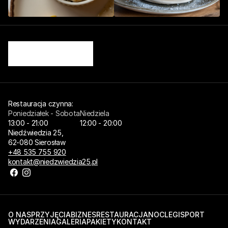
Restauracja czynna: 
Poniedziałek - Sobota
Niedziela
13:00 - 21:00
12:00 - 20:00
Niedźwiedzia 25,
62-080 Sierosław
+48 535 755 920
kontakt@niedzwiedzia25.pl
O NAS
PRZYJĘCIA
BIZNES
RESTAURACJA
NOCLEGI
SPORT
WYDARZENIA
GALERIA
PAKIETY
KONTAKT