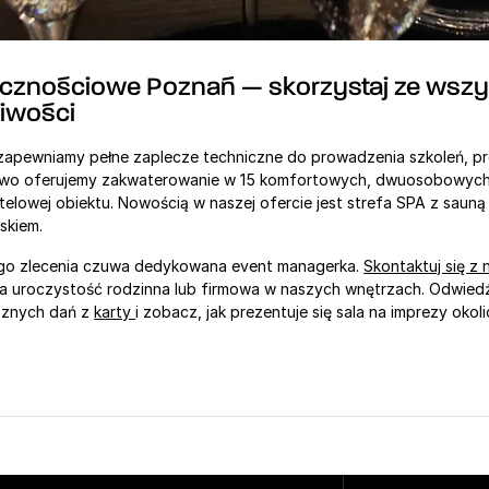
icznościowe Poznań — skorzystaj ze wszys
liwości
zapewniamy pełne zaplecze techniczne do prowadzenia szkoleń, prez
owo oferujemy zakwaterowanie w 15 komfortowych, dwuosobowych
telowej obiektu. Nowością w naszej ofercie jest strefa SPA z sauną f
skiem. 
ego zlecenia czuwa dedykowana event managerka. 
Skontaktuj się z 
 uroczystość rodzinna lub firmowa w naszych wnętrzach. Odwiedź 
sznych dań z 
karty 
i zobacz, jak prezentuje się sala na imprezy okol