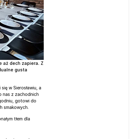
 aż dech zapiera. Z 
ualne gusta 
się w Sierosławiu, a 
o nas z zachodnich 
godniu, gotowi do 
ch smakowych. 
nałym tłem dla 