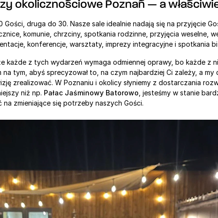
ezy okolicznościowe Poznań — a właściwie
Gości, druga do 30. Nasze sale idealnie nadają się na przyjęcie Goś
ocznice, komunie, chrzciny, spotkania rodzinne, przyjęcia weselne, w
entacje, konferencje, warsztaty, imprezy integracyjne i spotkania 
e każde z tych wydarzeń wymaga odmiennej oprawy, bo każde z ni
m na tym, abyś sprecyzował to, na czym najbardziej Ci zależy, a my 
izję zrealizować. W Poznaniu i okolicy słyniemy z dostarczania rozw
iejszy niż np. 
Pałac Jaśminowy Batorowo
, jesteśmy w stanie bard
 na zmieniające się potrzeby naszych Gości.