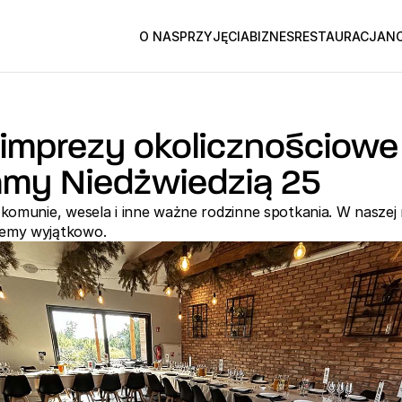
O NAS
PRZYJĘCIA
BIZNES
RESTAURACJA
NO
 imprezy okolicznościowe
amy Niedżwiedzią 25
, komunie, wesela i inne ważne rodzinne spotkania. W naszej r
jemy wyjątkowo.