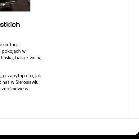
tkich 
entacji i 
 pokojach w 
ińską, balią z zimną 
nią
 i zapytaj o to, jak 
nas w Sierosławiu, 
icznościowe w 