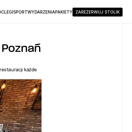
CLEGI
SPORT
WYDARZENIA
PAKIETY
ZAREZERWUJ STOLIK
 Poznań 
estauracji każde 