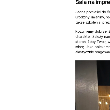
Sala na impr
Jedna pomieści do 50 
urodziny, imieniny, r
także szkolenia, prez
Rozumiemy dobrze, ż
charakter. Zależy na
starań, żeby Twoją w
miarę. Jako obiekt mn
elastycznie reagować