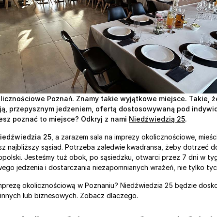
licznościowe Poznań. Znamy takie wyjątkowe miejsce. Takie, że
cją, przepysznym jedzeniem, ofertą dostosowywaną pod indywid
sz poznać to miejsce? Odkryj z nami 
Niedźwiedzią 25
. 
Niedźwiedzia 25
, a zarazem sala na imprezy okolicznościowe, mieści 
z najbliższy sąsiad. Potrzeba zaledwie kwadransa, żeby dotrzeć d
kopolski. Jesteśmy tuż obok, po sąsiedzku, otwarci przez 7 dni w ty
ego jedzenia i dostarczania niezapomnianych wrażeń, nie tylko ty
imprezę okolicznościową w Poznaniu? Niedźwiedzia 25 będzie dosko
innych lub biznesowych. Zobacz dlaczego.