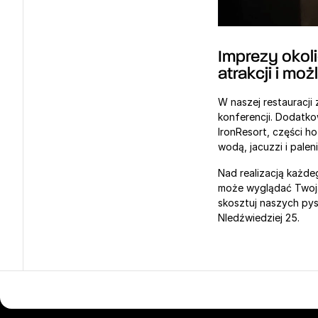
Imprezy okol
atrakcji i moż
W naszej restauracji
konferencji. Dodatk
IronResort, części ho
wodą, jacuzzi i paleni
Nad realizacją każd
może wyglądać Twoja
skosztuj naszych py
NIedźwiedziej 25.