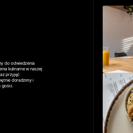
my do odwiedzenia 
ia kulinarne w naszej 
az przyjęć 
ętnie doradzimy i 
 gości.