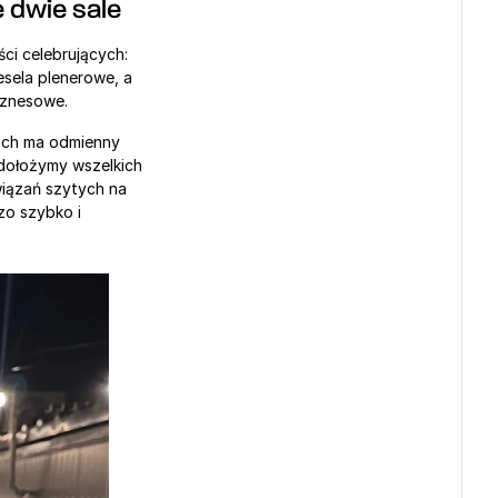
 dwie sale 
ci celebrujących: 
esela plenerowe, a 
biznesowe.
ch ma odmienny 
dołożymy wszelkich 
iązań szytych na 
zo szybko i 