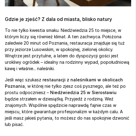
Gdzie je zjeść? Z dala od miasta, blisko natury
To nie tylko kwestia smaku. Niedźwiedzia 25 to miejsce, w 
którym liczy się również klimat. A ten zachwyca. Położona 
zaledwie 20 minut od Poznania, restauracja znajduje się tuż 
przy jeziorze Lusowskim, w spokojnej, zielonej okolicy. 
Wnętrze jest przytulne, a latem do dyspozycji gości jest 
urokliwy ogródek – idealny na rodzinny wypad, popołudniową 
kawę i właśnie... naleśniki.
Jeśli więc szukasz 
restauracji z naleśnikami w okolicach 
Poznania
, w której nie tylko zjesz coś pysznego, ale też po 
prostu odpoczniesz – 
Niedźwiedzia 25 w Sierosławiu
będzie strzałem w dziesiątkę. Przyjedź z rodziną. Weź 
znajomych. Wspólnie spędzicie naprawdę fajnie czas w 
miejscu, które gwarantuje profesjonalizm w każdym calu. A 
jeśli masz jakieś pytania, to możesz do nas spokojnie dzwonić 
lub pisać.