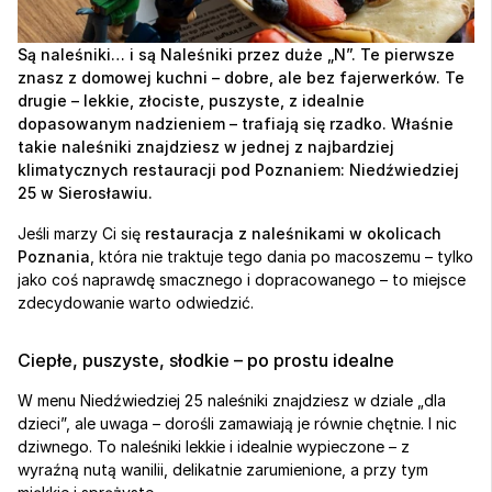
Są naleśniki… i są Naleśniki przez duże „N”. Te pierwsze 
znasz z domowej kuchni – dobre, ale bez fajerwerków. Te 
drugie – lekkie, złociste, puszyste, z idealnie 
dopasowanym nadzieniem – trafiają się rzadko. Właśnie 
takie naleśniki znajdziesz w jednej z najbardziej 
klimatycznych restauracji pod Poznaniem: Niedźwiedziej 
25 w Sierosławiu.
Jeśli marzy Ci się 
restauracja z naleśnikami w okolicach 
Poznania
, która nie traktuje tego dania po macoszemu – tylko 
jako coś naprawdę smacznego i dopracowanego – to miejsce 
zdecydowanie warto odwiedzić.
Ciepłe, puszyste, słodkie – po prostu idealne
W menu Niedźwiedziej 25 naleśniki znajdziesz w dziale „dla 
dzieci”, ale uwaga – dorośli zamawiają je równie chętnie. I nic 
dziwnego. To naleśniki lekkie i idealnie wypieczone – z 
wyraźną nutą wanilii, delikatnie zarumienione, a przy tym 