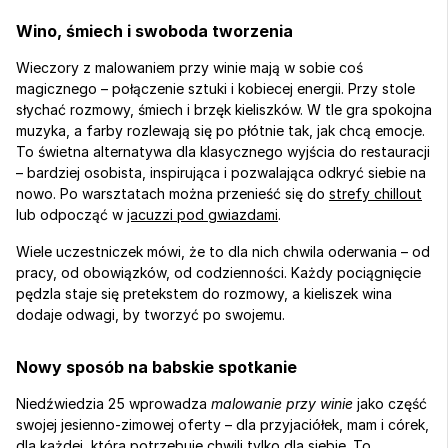
Wino, śmiech i swoboda tworzenia
Wieczory z malowaniem przy winie mają w sobie coś 
magicznego – połączenie sztuki i kobiecej energii. Przy stole 
słychać rozmowy, śmiech i brzęk kieliszków. W tle gra spokojna 
muzyka, a farby rozlewają się po płótnie tak, jak chcą emocje.
To świetna alternatywa dla klasycznego wyjścia do restauracji 
– bardziej osobista, inspirująca i pozwalająca odkryć siebie na 
nowo. Po warsztatach można przenieść się do 
strefy chillout
lub odpocząć w 
jacuzzi pod gwiazdami
.
Wiele uczestniczek mówi, że to dla nich chwila oderwania – od 
pracy, od obowiązków, od codzienności. Każdy pociągnięcie 
pędzla staje się pretekstem do rozmowy, a kieliszek wina 
dodaje odwagi, by tworzyć po swojemu.
Nowy sposób na babskie spotkanie
Niedźwiedzia 25 wprowadza 
malowanie przy winie
 jako część 
swojej jesienno-zimowej oferty – dla przyjaciółek, mam i córek, 
dla każdej, która potrzebuje chwili tylko dla siebie. To 