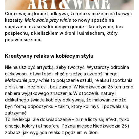
Coraz więcej kobiet odkrywa, że relaks może mieć barwy i 
kształty. 
Malowanie przy winie
 to nowy sposób na 
spędzanie czasu w kobiecym gronie – kreatywnie, bez 
pośpiechu, z kieliszkiem w dłoni i uśmiechem, który 
pojawia się sam.
Kreatywny relaks w kobiecym stylu
Nie musisz być artystką, żeby tworzyć. Wystarczy odrobina 
ciekawości, otwartość i chęć przeżycia czegoś innego. 
Malowanie przy winie
 to połączenie sztuki, relaksu i spotkania 
z bliskimi – bez presji, bez zasad. W Niedźwiedzia 25 ten trend 
nabiera wyjątkowego znaczenia. W otoczeniu natury i 
delikatnego światła kobiety odkrywają, że malowanie może 
być formą odpoczynku – takim, który koi myśli i pozwala się 
zatrzymać.
To nie lekcja, ale doświadczenie – tu nie liczy się efekt, tylko 
emocje, kolory i atmosfera. Poznaj miejsce 
Niedźwiedzia 25
 i 
zobacz, jak wygląda relaks z pędzlem w dłoni.