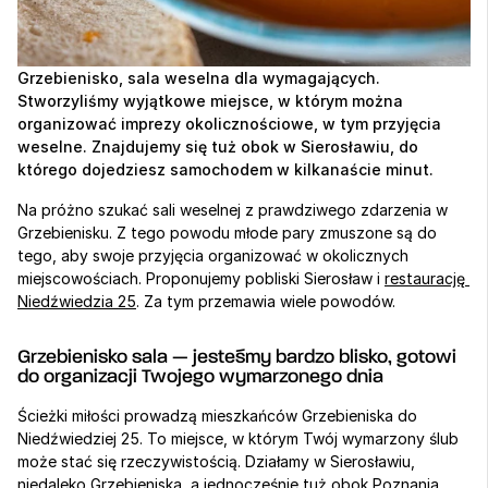
Grzebienisko, sala weselna dla wymagających. 
Stworzyliśmy wyjątkowe miejsce, w którym można 
organizować imprezy okolicznościowe, w tym przyjęcia 
weselne. Znajdujemy się tuż obok w Sierosławiu, do 
którego dojedziesz samochodem w kilkanaście minut. 
Na próżno szukać sali weselnej z prawdziwego zdarzenia w 
Grzebienisku. Z tego powodu młode pary zmuszone są do 
tego, aby swoje przyjęcia organizować w okolicznych 
miejscowościach. Proponujemy pobliski Sierosław i 
restaurację 
Niedźwiedzia 25
. Za tym przemawia wiele powodów.  
Grzebienisko sala — jesteśmy bardzo blisko, gotowi 
do organizacji Twojego wymarzonego dnia
Ścieżki miłości prowadzą mieszkańców Grzebieniska do 
Niedźwiedziej 25. To miejsce, w którym Twój wymarzony ślub 
może stać się rzeczywistością. Działamy w Sierosławiu, 
niedaleko Grzebieniska, a jednocześnie tuż obok Poznania. 