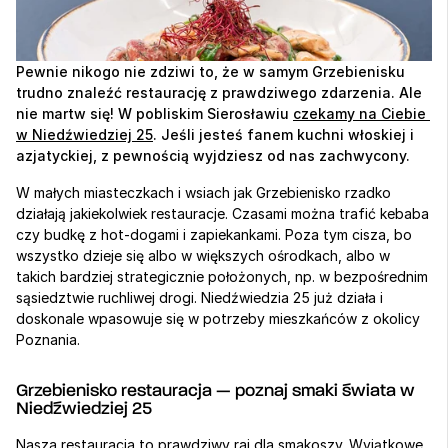
Pewnie nikogo nie zdziwi to, że w samym Grzebienisku 
trudno znaleźć restaurację z prawdziwego zdarzenia. Ale 
nie martw się! W pobliskim Sierosławiu 
czekamy na Ciebie 
w Niedźwiedziej 25
. Jeśli jesteś fanem kuchni włoskiej i 
azjatyckiej, z pewnością wyjdziesz od nas zachwycony.
W małych miasteczkach i wsiach jak Grzebienisko rzadko 
działają jakiekolwiek restauracje. Czasami można trafić kebaba 
czy budkę z hot-dogami i zapiekankami. Poza tym cisza, bo 
wszystko dzieje się albo w większych ośrodkach, albo w 
takich bardziej strategicznie położonych, np. w bezpośrednim 
sąsiedztwie ruchliwej drogi. Niedźwiedzia 25 już działa i 
doskonale wpasowuje się w potrzeby mieszkańców z okolicy 
Poznania. 
Grzebienisko restauracja — poznaj smaki świata w 
Niedźwiedziej 25
Nasza restauracja to prawdziwy raj dla smakoszy. 
Wyjątkowe 