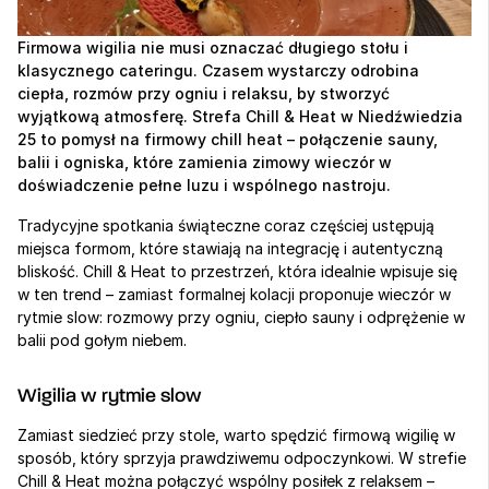
Firmowa wigilia nie musi oznaczać długiego stołu i 
klasycznego cateringu. Czasem wystarczy odrobina 
ciepła, rozmów przy ogniu i relaksu, by stworzyć 
wyjątkową atmosferę. Strefa Chill & Heat w Niedźwiedzia 
25 to pomysł na firmowy chill heat – połączenie sauny, 
balii i ogniska, które zamienia zimowy wieczór w 
doświadczenie pełne luzu i wspólnego nastroju.
Tradycyjne spotkania świąteczne coraz częściej ustępują 
miejsca formom, które stawiają na integrację i autentyczną 
bliskość. Chill & Heat to przestrzeń, która idealnie wpisuje się 
w ten trend – zamiast formalnej kolacji proponuje wieczór w 
rytmie slow: rozmowy przy ogniu, ciepło sauny i odprężenie w 
balii pod gołym niebem.
Wigilia w rytmie slow
Zamiast siedzieć przy stole, warto spędzić firmową wigilię w 
sposób, który sprzyja prawdziwemu odpoczynkowi. W strefie 
Chill & Heat można połączyć wspólny posiłek z relaksem – 