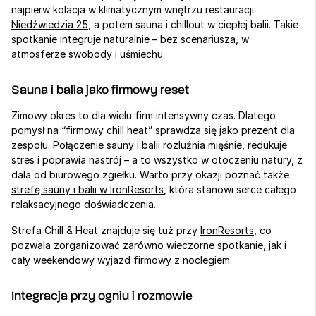
najpierw kolacja w klimatycznym wnętrzu restauracji 
Niedźwiedzia 25
, a potem sauna i chillout w ciepłej balii. Takie 
spotkanie integruje naturalnie – bez scenariusza, w 
atmosferze swobody i uśmiechu.
Sauna i balia jako firmowy reset
Zimowy okres to dla wielu firm intensywny czas. Dlatego 
pomysł na “firmowy chill heat” sprawdza się jako prezent dla 
zespołu. Połączenie sauny i balii rozluźnia mięśnie, redukuje 
stres i poprawia nastrój – a to wszystko w otoczeniu natury, z 
dala od biurowego zgiełku. Warto przy okazji poznać także 
strefę sauny i balii w IronResorts
, która stanowi serce całego 
relaksacyjnego doświadczenia.
Strefa Chill & Heat znajduje się tuż przy 
IronResorts
, co 
pozwala zorganizować zarówno wieczorne spotkanie, jak i 
cały weekendowy wyjazd firmowy z noclegiem.
Integracja przy ogniu i rozmowie