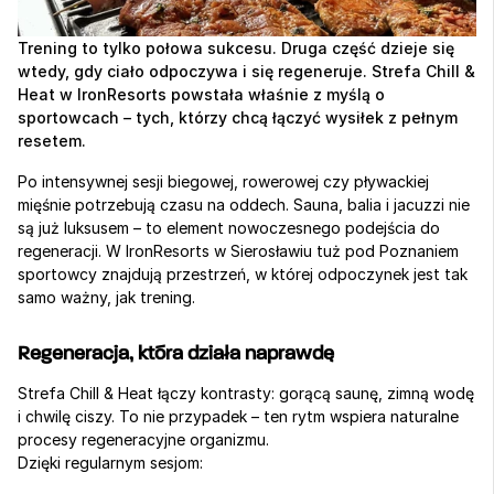
Trening to tylko połowa sukcesu. Druga część dzieje się 
wtedy, gdy ciało odpoczywa i się regeneruje. Strefa Chill & 
Heat w IronResorts powstała właśnie z myślą o 
sportowcach – tych, którzy chcą łączyć wysiłek z pełnym 
resetem.
Po intensywnej sesji biegowej, rowerowej czy pływackiej 
mięśnie potrzebują czasu na oddech. Sauna, balia i jacuzzi nie 
są już luksusem – to element nowoczesnego podejścia do 
regeneracji. W IronResorts w Sierosławiu tuż pod Poznaniem 
sportowcy znajdują przestrzeń, w której odpoczynek jest tak 
samo ważny, jak trening.
Regeneracja, która działa naprawdę
Strefa Chill & Heat łączy kontrasty: gorącą saunę, zimną wodę 
i chwilę ciszy. To nie przypadek – ten rytm wspiera naturalne 
procesy regeneracyjne organizmu.
Dzięki regularnym sesjom: