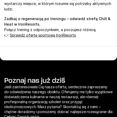
wystarczy miejsce, w którym rozumie się potrzeby aktywnych 
ludzi.
Zadbaj o regenerację po treningu – odwiedź strefę Chill & 
Heat w IronResorts.
Połącz trening z odpoczynkiem, a poczujesz różnicę.
👉 
Sprawdź ofertę sportową IronResorts
Poznaj nas już dziś
Jeśli zainteresowała Cię nasza oferta, serdecznie zapraszamy 
do odwiedzenia naszego obiektu. Oferujemy nie tylko wyjątkowe 
doświadczenia kulinarne w naszej restauracji, ale również 
profesjonalną organizację szkoleń oraz przyjęć 
okolicznościowych. Masz pytania? Skontaktuj się z nami – 
chętnie doradzimy i pomożemy dobrać najlepsze rozwiązanie dla 
Ciebie i Twoich gości.