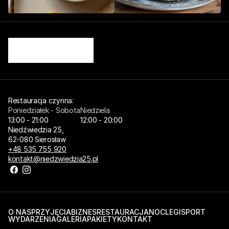
Restauracja czynna: 
Poniedziałek - Sobota
Niedziela
13:00 - 21:00
12:00 - 20:00
Niedźwiedzia 25,
62-080 Sierosław
+48 535 755 920
kontakt@niedzwiedzia25.pl
O NAS
PRZYJĘCIA
BIZNES
RESTAURACJA
NOCLEGI
SPORT
WYDARZENIA
GALERIA
PAKIETY
KONTAKT