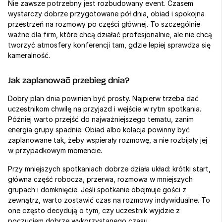
Nie zawsze potrzebny jest rozbudowany event. Czasem 
wystarczy dobrze przygotowane pół dnia, obiad i spokojna 
przestrzeń na rozmowy po części głównej. To szczególnie 
ważne dla firm, które chcą działać profesjonalnie, ale nie chcą 
tworzyć atmosfery konferencji tam, gdzie lepiej sprawdza się 
kameralność.
Jak zaplanować przebieg dnia?
Dobry plan dnia powinien być prosty. Najpierw trzeba dać 
uczestnikom chwilę na przyjazd i wejście w rytm spotkania. 
Później warto przejść do najważniejszego tematu, zanim 
energia grupy spadnie. Obiad albo kolacja powinny być 
zaplanowane tak, żeby wspierały rozmowę, a nie rozbijały jej 
w przypadkowym momencie.
Przy mniejszych spotkaniach dobrze działa układ: krótki start, 
główna część robocza, przerwa, rozmowa w mniejszych 
grupach i domknięcie. Jeśli spotkanie obejmuje gości z 
zewnątrz, warto zostawić czas na rozmowy indywidualne. To 
one często decydują o tym, czy uczestnik wyjdzie z 
poczuciem dobrze wykorzystanego czasu.