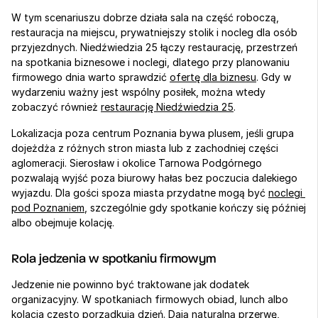
W tym scenariuszu dobrze działa sala na część roboczą, 
restauracja na miejscu, prywatniejszy stolik i nocleg dla osób 
przyjezdnych. Niedźwiedzia 25 łączy restaurację, przestrzeń 
na spotkania biznesowe i noclegi, dlatego przy planowaniu 
firmowego dnia warto sprawdzić 
ofertę dla biznesu
. Gdy w 
wydarzeniu ważny jest wspólny posiłek, można wtedy 
zobaczyć również 
restaurację Niedźwiedzia 25
.
Lokalizacja poza centrum Poznania bywa plusem, jeśli grupa 
dojeżdża z różnych stron miasta lub z zachodniej części 
aglomeracji. Sierosław i okolice Tarnowa Podgórnego 
pozwalają wyjść poza biurowy hałas bez poczucia dalekiego 
wyjazdu. Dla gości spoza miasta przydatne mogą być 
noclegi 
pod Poznaniem
, szczególnie gdy spotkanie kończy się później 
albo obejmuje kolację.
Rola jedzenia w spotkaniu firmowym
Jedzenie nie powinno być traktowane jak dodatek 
organizacyjny. W spotkaniach firmowych obiad, lunch albo 
kolacja często porządkują dzień. Dają naturalną przerwę, 