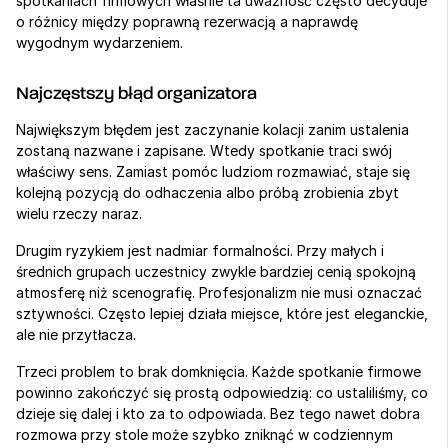
spotkaniach firmowych właśnie ta uważność często decyduje 
o różnicy między poprawną rezerwacją a naprawdę 
wygodnym wydarzeniem.
Najczęstszy błąd organizatora
Największym błędem jest zaczynanie kolacji zanim ustalenia 
zostaną nazwane i zapisane. Wtedy spotkanie traci swój 
właściwy sens. Zamiast pomóc ludziom rozmawiać, staje się 
kolejną pozycją do odhaczenia albo próbą zrobienia zbyt 
wielu rzeczy naraz.
Drugim ryzykiem jest nadmiar formalności. Przy małych i 
średnich grupach uczestnicy zwykle bardziej cenią spokojną 
atmosferę niż scenografię. Profesjonalizm nie musi oznaczać 
sztywności. Często lepiej działa miejsce, które jest eleganckie, 
ale nie przytłacza.
Trzeci problem to brak domknięcia. Każde spotkanie firmowe 
powinno zakończyć się prostą odpowiedzią: co ustaliliśmy, co 
dzieje się dalej i kto za to odpowiada. Bez tego nawet dobra 
rozmowa przy stole może szybko zniknąć w codziennym 