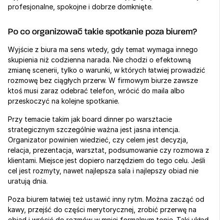
profesjonalne, spokojne i dobrze domknięte.
Po co organizować takie spotkanie poza biurem?
Wyjście z biura ma sens wtedy, gdy temat wymaga innego 
skupienia niż codzienna narada. Nie chodzi o efektowną 
zmianę scenerii, tylko o warunki, w których łatwiej prowadzić 
rozmowę bez ciągłych przerw. W firmowym biurze zawsze 
ktoś musi zaraz odebrać telefon, wrócić do maila albo 
przeskoczyć na kolejne spotkanie.
Przy temacie takim jak board dinner po warsztacie 
strategicznym szczególnie ważna jest jasna intencja. 
Organizator powinien wiedzieć, czy celem jest decyzja, 
relacja, prezentacja, warsztat, podsumowanie czy rozmowa z 
klientami. Miejsce jest dopiero narzędziem do tego celu. Jeśli 
cel jest rozmyty, nawet najlepsza sala i najlepszy obiad nie 
uratują dnia.
Poza biurem łatwiej też ustawić inny rytm. Można zacząć od 
kawy, przejść do części merytorycznej, zrobić przerwę na 
obiad i wrócić do rozmów w mniej formalnym tonie. Taki układ 