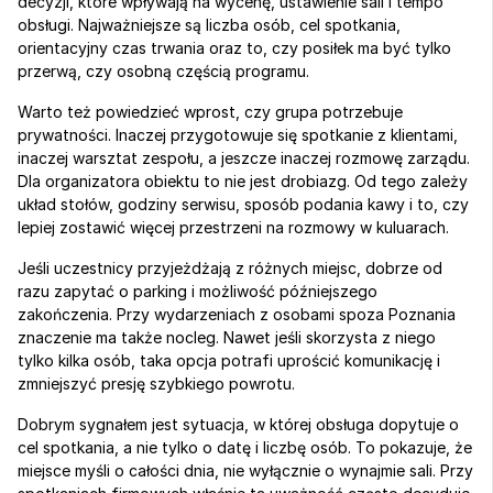
decyzji, które wpływają na wycenę, ustawienie sali i tempo 
obsługi. Najważniejsze są liczba osób, cel spotkania, 
orientacyjny czas trwania oraz to, czy posiłek ma być tylko 
przerwą, czy osobną częścią programu.
Warto też powiedzieć wprost, czy grupa potrzebuje 
prywatności. Inaczej przygotowuje się spotkanie z klientami, 
inaczej warsztat zespołu, a jeszcze inaczej rozmowę zarządu. 
Dla organizatora obiektu to nie jest drobiazg. Od tego zależy 
układ stołów, godziny serwisu, sposób podania kawy i to, czy 
lepiej zostawić więcej przestrzeni na rozmowy w kuluarach.
Jeśli uczestnicy przyjeżdżają z różnych miejsc, dobrze od 
razu zapytać o parking i możliwość późniejszego 
zakończenia. Przy wydarzeniach z osobami spoza Poznania 
znaczenie ma także nocleg. Nawet jeśli skorzysta z niego 
tylko kilka osób, taka opcja potrafi uprościć komunikację i 
zmniejszyć presję szybkiego powrotu.
Dobrym sygnałem jest sytuacja, w której obsługa dopytuje o 
cel spotkania, a nie tylko o datę i liczbę osób. To pokazuje, że 
miejsce myśli o całości dnia, nie wyłącznie o wynajmie sali. Przy 