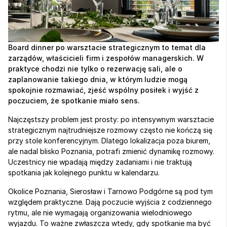
Board dinner po warsztacie strategicznym to temat dla 
zarządów, właścicieli firm i zespołów managerskich. W 
praktyce chodzi nie tylko o rezerwację sali, ale o 
zaplanowanie takiego dnia, w którym ludzie mogą 
spokojnie rozmawiać, zjeść wspólny posiłek i wyjść z 
poczuciem, że spotkanie miało sens.
Najczęstszy problem jest prosty: po intensywnym warsztacie 
strategicznym najtrudniejsze rozmowy często nie kończą się 
przy stole konferencyjnym. Dlatego lokalizacja poza biurem, 
ale nadal blisko Poznania, potrafi zmienić dynamikę rozmowy. 
Uczestnicy nie wpadają między zadaniami i nie traktują 
spotkania jak kolejnego punktu w kalendarzu.
Okolice Poznania, Sierosław i Tarnowo Podgórne są pod tym 
względem praktyczne. Dają poczucie wyjścia z codziennego 
rytmu, ale nie wymagają organizowania wielodniowego 
wyjazdu. To ważne zwłaszcza wtedy, gdy spotkanie ma być 