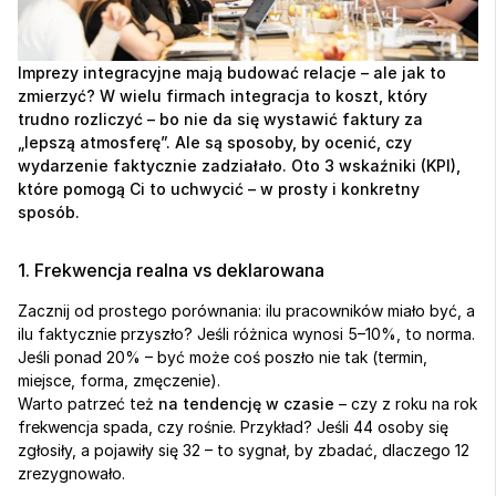
Imprezy integracyjne mają budować relacje – ale jak to 
zmierzyć? W wielu firmach integracja to koszt, który 
trudno rozliczyć – bo nie da się wystawić faktury za 
„lepszą atmosferę”. Ale są sposoby, by ocenić, czy 
wydarzenie faktycznie zadziałało. Oto 3 wskaźniki (KPI), 
które pomogą Ci to uchwycić – w prosty i konkretny 
sposób.
1. Frekwencja realna vs deklarowana
Zacznij od prostego porównania: ilu pracowników miało być, a 
ilu faktycznie przyszło? Jeśli różnica wynosi 5–10%, to norma. 
Jeśli ponad 20% – być może coś poszło nie tak (termin, 
miejsce, forma, zmęczenie).
Warto patrzeć też 
na tendencję w czasie
 – czy z roku na rok 
frekwencja spada, czy rośnie. Przykład? Jeśli 44 osoby się 
zgłosiły, a pojawiły się 32 – to sygnał, by zbadać, dlaczego 12 
zrezygnowało.