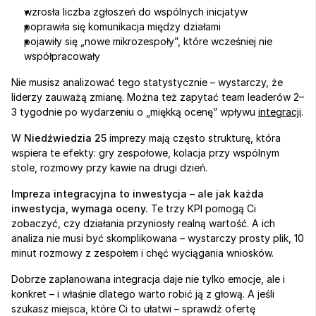
wzrosła liczba zgłoszeń do wspólnych inicjatyw
poprawiła się komunikacja między działami
pojawiły się „nowe mikrozespoły”, które wcześniej nie 
współpracowały
Nie musisz analizować tego statystycznie – wystarczy, że 
liderzy zauważą zmianę. Można też zapytać team leaderów 2–
3 tygodnie po wydarzeniu o „miękką ocenę” wpływu 
integracji
.
W 
Niedźwiedzia 25
 imprezy mają często strukturę, która 
wspiera te efekty: gry zespołowe, kolacja przy wspólnym 
stole, rozmowy przy kawie na drugi dzień.
Impreza integracyjna to inwestycja – ale jak każda 
inwestycja, wymaga oceny.
 Te trzy KPI pomogą Ci 
zobaczyć, czy działania przyniosły realną wartość. A ich 
analiza nie musi być skomplikowana – wystarczy prosty plik, 10 
minut rozmowy z zespołem i chęć wyciągania wniosków.
Dobrze zaplanowana integracja daje nie tylko emocje, ale i 
konkret – i właśnie dlatego warto robić ją z głową. A jeśli 
szukasz miejsca, które Ci to ułatwi – sprawdź ofertę 